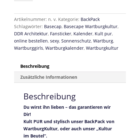
Kulturbeutel
von
Wartburgkultur
Artikelnummer:
n. v.
Kategorie:
BackPack
Menge
Schlagwörter:
Basecap
,
Basecape Wartburgkultur
,
DDR Architektur
,
Fansticker
,
Kalender
,
Kult pur
,
online bestellen
,
sexy
,
Sonnenschutz
,
Wartburg
,
Wartburggirls
,
Wartburgkalender
,
Wartburgkultur
Beschreibung
Zusätzliche Informationen
Beschreibung
Du wirst ihn lieben – das garantieren wir
Dir!
Kult PUR und stylisch unser BackPack von
WartburgKultur, oder auch unser „Kultur
im Beutel“.