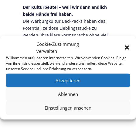
Der Kulturbeutel – weil wir dann endlich
beide Hände frei haben.
Die
Warburgkultur
BackPacks haben das
Potential, zeitlose Lieblingsstücke zu
werden. Ihre klare Formsprache ohne viel
Chicki, aber mit dem exlusiven Fotomotiven
Cookie-Zustimmung
unserer Kalendergirls bringen Dir
verwalten
WartburgKultur mit Tragekomfort.
Willkommen auf unseren Internetseiten. Wir verwenden Cookies. Einige
von ihnen sind essenziell, während andere uns helfen, diese Website,
Unsere Kulturbeutel gibt es in 2
unseren Service und Ihre Erfahrung zu verbessern.
Farbvarianten. Ihr könnt aus aus schwarz
Akzeptieren
oder weiß wählen. Um möglichst lange
Freude an den BackPacks zu haben,
Ablehnen
vermeidet bitte den Kontakt mit rauen,
scharfen Materialien und Gegenständen.
Einstellungen ansehen
Maße 35 cm x 45 cm (Breite x Länge)
Material 100% Baumwolle