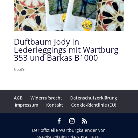
Duftbaum Jody in
Lederleggings mit Wartburg
353 und Barkas B1000
€
5,99
AGB
Widerrufsrecht
Datenschutzerklärung
Impressum
Kontakt
Cookie-Richtlinie (EU)
Der offizielle Wartburgkalender von
Wartburgkultur.de
2019 - 2025