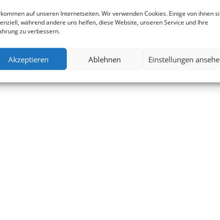
Vertrag widerrufen
lkommen auf unseren Internetseiten. Wir verwenden Cookies. Einige von ihnen s
enziell, während andere uns helfen, diese Website, unseren Service und Ihre
ahrung zu verbessern.
Akzeptieren
Ablehnen
Einstellungen anseh