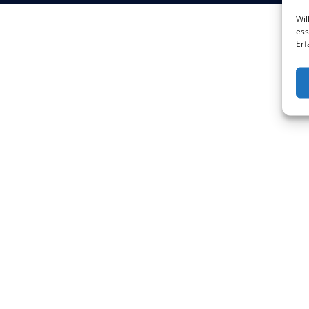
Wil
ess
Erf