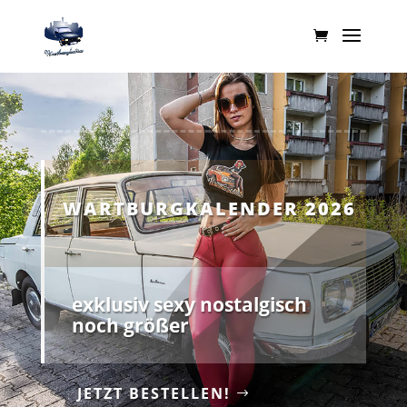
WARTBURGKALENDER 2026
exklusiv sexy nostalgisch
noch größer
JETZT BESTELLEN!