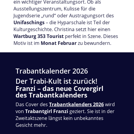
ein wichtiger Veranstaltungsort. Ob als
Ausstellungszentrum, Kulisse für die
Jugendserie „rund“ oder Austragungsort des
Unifaschings
– die Hyparschale ist Teil der
Kulturgeschichte. Christina setzt hier einen
Wartburg 353 Tourist
perfekt in Szene. Dieses
Motiv ist im
Monat Februar
zu bewundern.
Trabantkalender 2026
Der Trabi-Kult ist zurück!
Franzi – das neue Covergirl
des Trabantkalenders
Das Cover des
Trabantkalenders 2026
wird
von
Trabantgirl Franzi
geziert. Sie ist in der
Zweitaktszene längst kein unbekanntes
Gesicht mehr.