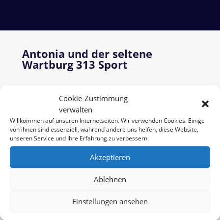
Antonia und der seltene
Wartburg 313 Sport
Neu im Team ist auch
Antonia
, die ein seltenes
Cookie-Zustimmung
Schmuckstück präsentiert: den
Wartburg 313
verwalten
Sport
. Dieses Modell ist eine echte Rarität und
Willkommen auf unseren Internetseiten. Wir verwenden Cookies. Einige
ein Höhepunkt für alle Sammler und
von ihnen sind essenziell, während andere uns helfen, diese Website,
unseren Service und Ihre Erfahrung zu verbessern.
Automobilfreunde.
Akzeptieren
Im Monat
April
ist Antonia in Jeans und
Overknees zu sehen – lässig und zugleich
Ablehnen
elegant. Im
September
präsentiert sie den
313er Sport gemeinsam mit einem Wartburg
Einstellungen ansehen
353. In schwarzer Lederleggings und weißem
Top bringt sie die Formsprache der Fahrzeuge