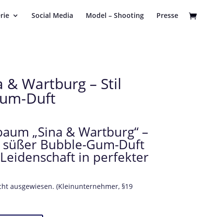
rie
Social Media
Model – Shooting
Presse
 & Wartburg – Stil
Gum-Duft
baum „Sina & Wartburg“ –
n, süßer Bubble-Gum-Duft
Leidenschaft in perfekter
icht ausgewiesen. (Kleinunternehmer, §19