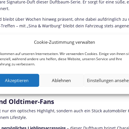
re Signature-Duft dieser Duftbaum-Serie. Er sorgt für eine süße, e
nert.
 bleibt über Wochen hinweg präsent, ohne dabei aufdringlich zu w
Treffen – mit „Sina & Wartburg“ bleibt dein Fahrzeug stets angen
, die ein modernes, verspieltes Aroma bevorzugen und gleichzeitig 
Cookie-Zustimmung verwalten
 beidseitiger Druck
lkommen auf unseren Internetseiten. Wir verwenden Cookies. Einige von ihnen s
gt durch
erstklassige Verarbeitung und langlebige Materialien
. D
enziell, während andere uns helfen, diese Website, unseren Service und Ihre
ekt zur Geltung – ganz gleich, von welcher Seite man ihn betrachte
ahrung zu verbessern.
 sich der Duftbaum stilvoll in jeden Innenraum ein, ohne zu dominie
Akzeptieren
Ablehnen
Einstellungen anseh
n – so bleibt dein Duftbaum auch nach Wochen intensiver Sonnene
tionalität
macht den Duftbaum zu einem Premiumprodukt, das Desi
und Oldtimer-Fans
t nur ein optisches Highlight, sondern auch ein Stück automobiler
nem Lifestyle.
r
persönliches Lieblingsaccessoire
– dieser Duftbaum bringt Charak