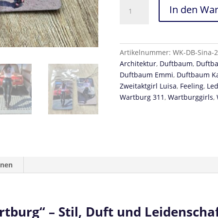
Duftbaum
In den Wa
Sina
&
Wartburg
–
Artikelnummer:
WK-DB-Sina-2
Stil
Architektur
,
Duftbaum
,
Duftba
trifft
Duftbaum Emmi
,
Duftbaum K
Bubble-
Zweitaktgirl Luisa
,
Feeling
,
Led
Gum-
Wartburg 311
,
Wartburggirls
,
Duft
Menge
onen
burg“ – Stil, Duft und Leidenschaf