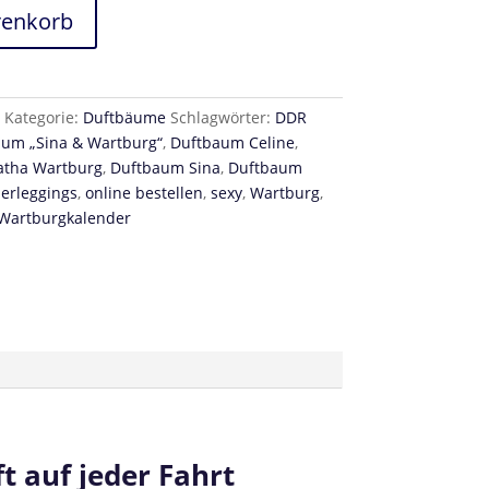
renkorb
Kategorie:
Duftbäume
Schlagwörter:
DDR
um „Sina & Wartburg“
,
Duftbaum Celine
,
atha Wartburg
,
Duftbaum Sina
,
Duftbaum
erleggings
,
online bestellen
,
sexy
,
Wartburg
,
Wartburgkalender
t auf jeder Fahrt