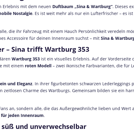
n Erlebnis mit dem neuen
Duftbaum „Sina & Wartburg“
. Dieses e
obile Nostalgie
. Es ist weit mehr als nur ein Lufterfrischer – es is
 alle, die ihr Fahrzeug mit einem Hauch Persönlichkeit veredeln mö
hes Accessoire für deinen Innenraum suchst – mit
Sina & Wartbur
r – Sina trifft Wartburg 353
dären
Wartburg 353
ist ein visuelles Erlebnis. Auf der Vorderseit
ite mit einem
roten Modell
– zwei ikonische Farbvarianten, die für 
ein und Eleganz
. In ihrer figurbetonten schwarzen Lederleggings pr
n zeitlosen Charme des Wartburgs. Gemeinsam bilden sie ein harm
Fans an, sondern alle, die das Außergewöhnliche lieben und Wert a
 für jeden Innenraum
.
, süß und unverwechselbar