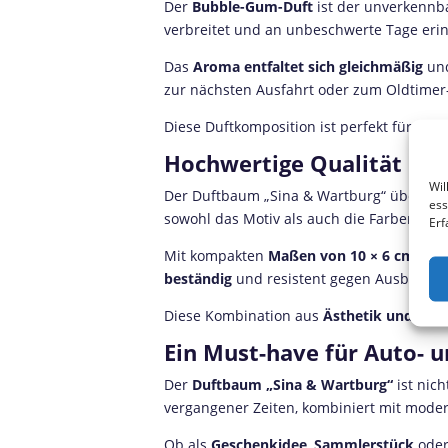
Der
Bubble-Gum-Duft
ist der unverkennba
verbreitet und an unbeschwerte Tage erin
Das
Aroma entfaltet sich gleichmäßig
und
zur nächsten Ausfahrt oder zum Oldtimer-
Diese Duftkomposition ist perfekt für alle
Hochwertige Qualität und
Wil
Der Duftbaum „Sina & Wartburg“ überzeu
ess
sowohl das Motiv als auch die Farben perf
Erf
Mit kompakten
Maßen von 10 × 6 cm
fügt
beständig
und resistent gegen Ausbleiche
Diese Kombination aus
Ästhetik und Funk
Ein Must-have für Auto- 
Der
Duftbaum „Sina & Wartburg“
ist nich
vergangener Zeiten, kombiniert mit moder
Ob als
Geschenkidee
,
Sammlerstück
ode