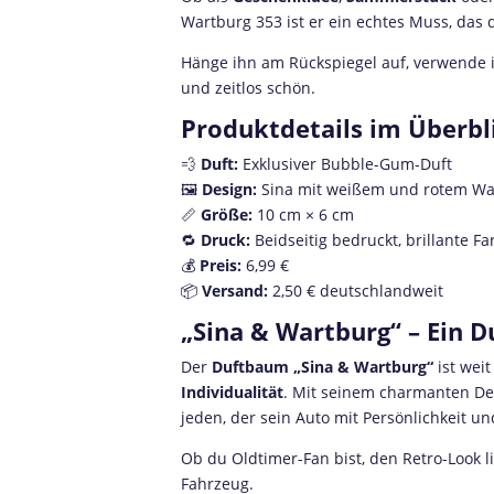
Wartburg 353 ist er ein echtes Muss, das 
Hänge ihn am Rückspiegel auf, verwende ih
und zeitlos schön.
Produktdetails im Überbl
💨
Duft:
Exklusiver Bubble-Gum-Duft
🖼️
Design:
Sina mit weißem und rotem Wa
📏
Größe:
10 cm × 6 cm
🔁
Druck:
Beidseitig bedruckt, brillante F
💰
Preis:
6,99 €
📦
Versand:
2,50 € deutschlandweit
„Sina & Wartburg“ – Ein 
Der
Duftbaum „Sina & Wartburg“
ist weit
Individualität
. Mit seinem charmanten De
jeden, der sein Auto mit Persönlichkeit un
Ob du Oldtimer-Fan bist, den Retro-Look li
Fahrzeug.