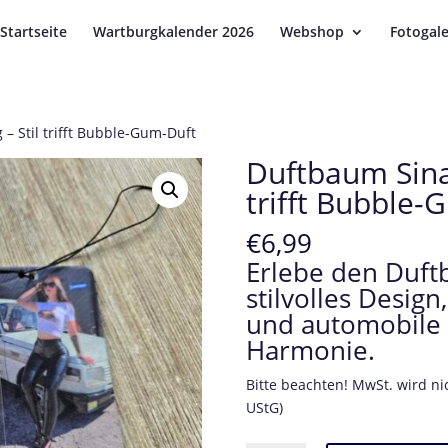
Startseite
Wartburgkalender 2026
Webshop
Fotogale
– Stil trifft Bubble-Gum-Duft
Duftbaum Sina
trifft Bubble-
€
6,99
Erlebe den Duft
stilvolles Desig
und automobile 
Harmonie.
Bitte beachten! MwSt. wird n
UStG)