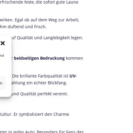
rfrischende Note, die sofort gute Laune
irken. Egal ob auf dem Weg zur Arbeit,
ehm duftend und frisch.
Wert auf Qualität und Langlebigkeit legen.
ind
ank der
beidseitigen Bedruckung
kommen
t.
ren. Die brillante Farbqualität ist
UV-
en
instrahlung ein echter Blickfang.
gn und Qualität perfekt vereint.
 Kultur. Er symbolisiert den Charme
ter in jedes Auto. Besonders für Fans des